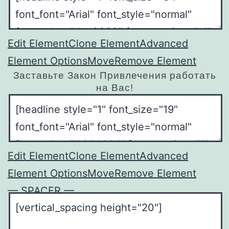
Edit Element
Clone Element
Advanced
Element Options
Move
Remove Element
Заставьте Закон Привлечения работать
на Вас!
Edit Element
Clone Element
Advanced
Element Options
Move
Remove Element
— SPACER —