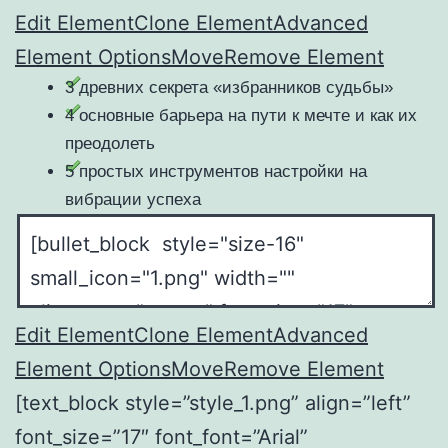
Edit Element
Clone Element
Advanced
Element Options
Move
Remove Element
3 древних секрета «избранников судьбы»
4 основные барьера на пути к мечте и как их
преодолеть
5 простых инструментов настройки на
вибрации успеха
Edit Element
Clone Element
Advanced
Element Options
Move
Remove Element
[text_block style=”style_1.png” align=”left”
font_size=”17″ font_font=”Arial”