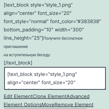
[text_block style=”style_1.png”
align=”center” font_size=”20″
font_style=”normal” font_color=”#383838″
bottom_padding=”10″ width=”300″
line_height=”25″]
Получите бесплатное
приглашение
на вступительную беседу:
[/text_block]
Edit Element
Clone Element
Advanced
Element Options
Move
Remove Element