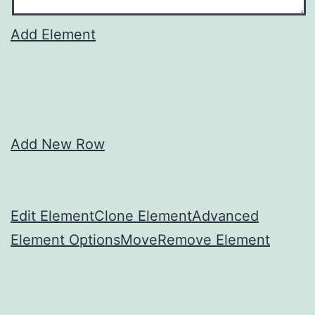
Add Element
Add New Row
Edit Element
Clone Element
Advanced
Element Options
Move
Remove Element